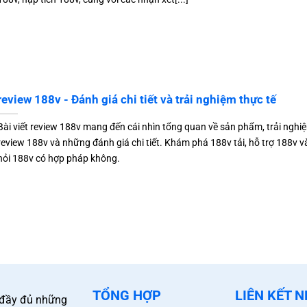
review 188v - Đánh giá chi tiết và trải nghiệm thực tế
Bài viết review 188v mang đến cái nhìn tổng quan về sản phẩm, trải nghi
review 188v và những đánh giá chi tiết. Khám phá 188v tải, hỗ trợ 188v v
hỏi 188v có hợp pháp không.
TỔNG HỢP
LIÊN KẾT 
 đầy đủ những