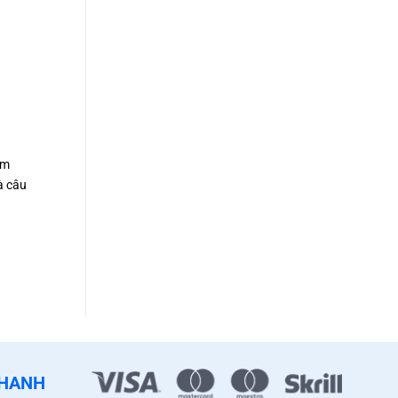
ệm
à câu
NHANH