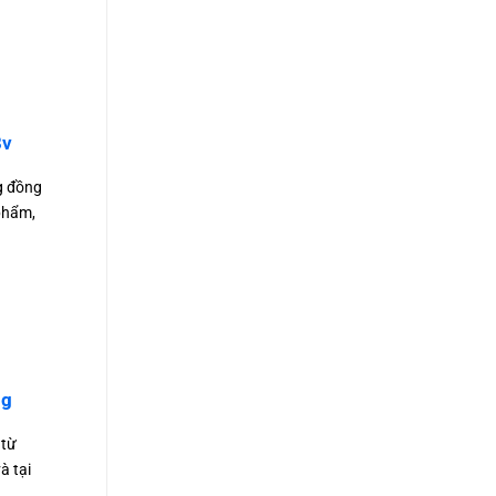
8v
g đồng
phẩm,
ng
 từ
à tại