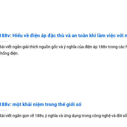
188v: Hiểu về điện áp đặc thù và an toàn khi làm việc với 
Bài viết ngắn giải thích nguồn gốc và ý nghĩa của điện áp 188v trong các 
thống điện.
188v: một khái niệm trong thế giới số
Bài viết ngắn gọn về 188v, ý nghĩa và ứng dụng trong công nghệ và đời s