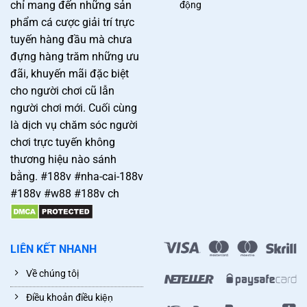
chỉ mang đến những sản
động
phẩm cá cược giải trí trực
tuyến hàng đầu mà chưa
Bang ty le keo cuoc da ga chi tiet tai nha cai 188v
đựng hàng trăm những ưu
đãi, khuyến mãi đặc biệt
Tại Sao Nên Chọn Cá Cược Đá Gà Tại
cho người chơi cũ lẫn
188V.COM?
người chơi mới. Cuối cùng
Giữa hàng trăm nhà cái trên thị trường,
188v
vẫn giữ vững
là dịch vụ chăm sóc người
vị thế số 1 trong lòng cộng đồng kê thủ nhờ những ưu
chơi trực tuyến không
điểm vượt trội sau:
thương hiệu nào sánh
bằng. #188v #nha-cai-188v
Uy Tín Và Minh Bạch Tuyệt Đối
#188v #w88 #188v ch
Mọi kết quả trận đấu đều được truyền hình trực tiếp theo
thời gian thực (real-time), đảm bảo không có sự can thiệp
của máy móc hay gian lận. 188V.COM cam kết hoạt động
LIÊN KẾT NHANH
dựa trên giấy phép hợp pháp, bảo vệ quyền lợi tối đa cho
Về chúng tôị
hội viên.
Điều khoản điều kiệṇ