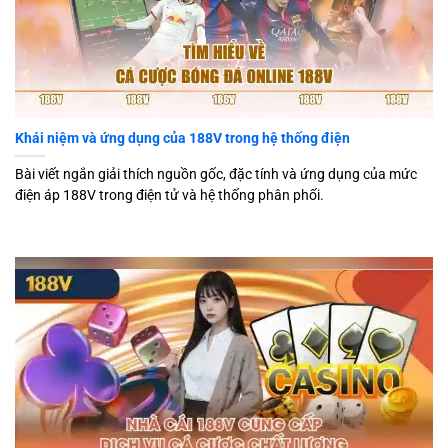
Khái niệm và ứng dụng của 188V trong hệ thống điện
Bài viết ngắn giải thích nguồn gốc, đặc tính và ứng dụng của mức
điện áp 188V trong điện tử và hệ thống phân phối.
Truc tiep cac tran da ga Thomo dinh cao tai 188v
Các Hình Thức Đá Gà Phổ Biến Tại 188v
tại 188v
, sự đa dạng là yếu tố then chốt giữ chân người
chơi. Chúng tôi cung cấp đầy đủ các loại hình thi đấu phổ
biến nhất trên thị trường hiện nay:
Đá Gà Cựa Sắt (Thomo)
Đây là hình thức phổ biến nhất tại các trường gà