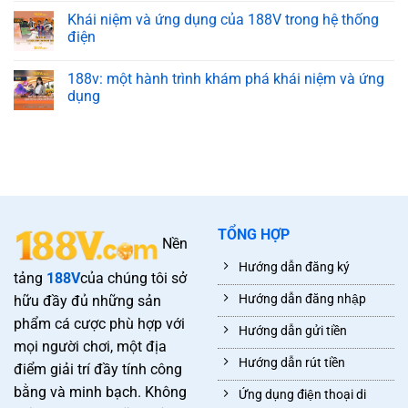
chọn Wala vì tin vào yếu tố bất ngờ.
Khái niệm và ứng dụng của 188V trong hệ thống
điện
BDD (Hòa/Màu Xanh Lá):
Cược trận đấu kết thúc với tỷ số
hòa (cả hai gà cùng gục hoặc không còn khả năng thi
188v: một hành trình khám phá khái niệm và ứng
đấu). Tỷ lệ trả thưởng cho cửa này cực kỳ cao (thường là 1
dụng
ăn 8), nhưng xác suất xảy ra trong đá gà cựa sắt là rất
thấp.
TỔNG HỢP
Nền
Hướng dẫn đăng ký
tảng
188V
của chúng tôi sở
Hướng dẫn đăng nhập
hữu đầy đủ những sản
phẩm cá cược phù hợp với
Hướng dẫn gửi tiền
mọi người chơi, một địa
Hướng dẫn rút tiền
điểm giải trí đầy tính công
bằng và minh bạch. Không
Ứng dụng điện thoại di