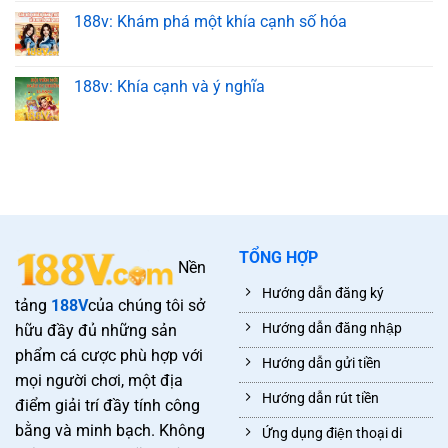
\n
188v: Khám phá một khía cạnh số hóa
Giao diện người dùng được thiết kế đáp ứng cho cả máy
tính lẫn thiết bị di động, tối ưu hóa tốc độ load và điều
188v: Khía cạnh và ý nghĩa
hướng dễ dàng cho mọi nhóm người chơi. Tốc độ xử lý
cược và thanh toán được tối ưu nhằm giảm thiểu thời gian
chờ đợi, giúp người chơi tập trung vào trải nghiệm giải trí.
\n
Hỗ trợ khách hàng là một phần cốt lõi của 188v. Bạn có thể
nhận trợ giúp qua chat trực tiếp, email hoặc điện thoại
TỔNG HỢP
trong thời gian thực. Đội ngũ chăm sóc khách hàng hiểu rõ
Nền
nhu cầu của người chơi và luôn sẵn sàng giải đáp các thắc
Hướng dẫn đăng ký
tảng
188V
của chúng tôi sở
mắc liên quan đến tài khoản, thưởng, và các chương trình
Hướng dẫn đăng nhập
hữu đầy đủ những sản
khuyến mãi.
phẩm cá cược phù hợp với
Hướng dẫn gửi tiền
\n
mọi người chơi, một địa
Hướng dẫn rút tiền
Để minh họa một trong những phần cung cấp dịch vụ,
điểm giải trí đầy tính công
chúng tôi liên tục cập nhật các công cụ quản lý tài khoản
bằng và minh bạch. Không
Ứng dụng điện thoại di