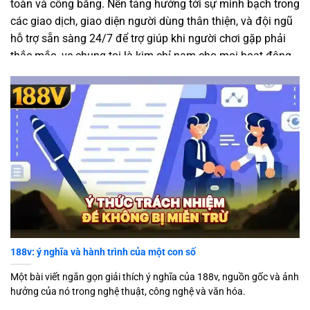
toàn và công bằng. Nền tảng hướng tới sự minh bạch trong
các giao dịch, giao diện người dùng thân thiện, và đội ngũ
hỗ trợ sẵn sàng 24/7 để trợ giúp khi người chơi gặp phải
thắc mắc. ve chung toi là kim chỉ nam cho mọi hoạt động
của chúng tôi, từ quy trình quản lý rủi ro đến cách thức
thanh toán và chăm sóc khách hàng.
\n
188v: ý nghĩa và hành trình của một con số
Một bài viết ngắn gọn giải thích ý nghĩa của 188v, nguồn gốc và ảnh
hưởng của nó trong nghệ thuật, công nghệ và văn hóa.