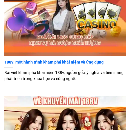
đồng thời để người chơi cảm thấy velvet khi tham gia.
\n
Bảo mật dữ liệu và công nghệ mã hóa
\n
Chúng tôi áp dụng chuẩn mã hóa hiện đại và các biện
pháp bảo mật đa lớp để bảo vệ thông tin cá nhân và giao
dịch của người chơi. Dữ liệu được lưu trữ trong hệ thống
188v: một hành trình khám phá khái niệm và ứng dụng
được kiểm soát nghiêm ngặt, với quyền truy cập chỉ dành
cho những nhân sự được ủy quyền. Việc liên tục cập nhật
Bài viết khám phá khái niệm 188v, nguồn gốc, ý nghĩa và tiềm năng
phần mềm và đánh giá rủi ro giúp duy trì mức an toàn cao
phát triển trong khoa học và công nghệ.
nhất có thể.
\n