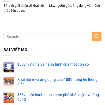
\n
Bài viết giới thiệu về khái niệm 188v, nguồn gốc, ứng dụng và thách
thức liên quan.
BÀI VIẾT MỚI
188v: ý nghĩa và hành trình của một con số
Khái niệm và ứng dụng của 188V trong hệ thống
điện
Giao-dich-minh-bach\n\n
188v: một hành trình khám phá khái niệm và ứng
dụng
Dịch vụ và trải nghiệm người dùng