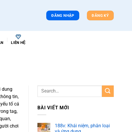
ĐĂNG NHẬP
ĐĂNG KÝ
̃N
LIÊN HỆ
i dung
hông tin,
yếu tố cá
BÀI VIẾT MỚI
rong tag,
 quan,
188v: Khái niệm, phân loại
gười chơi
và ứng dụng