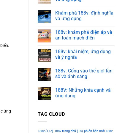
Khám phá 188v: định nghĩa
và ứng dụng
188v: khám phá điện áp và
an toàn mạch điện
biến.
188v: khái niệm, ứng dụng
và ý nghĩa
188v: Cổng vào thế giới tần
số và ánh sáng
188V: Những khía cạnh và
ứng dụng
ác ứng
TAG CLOUD
188v (172)
188v trang chủ (18)
phiên bản mới 188v