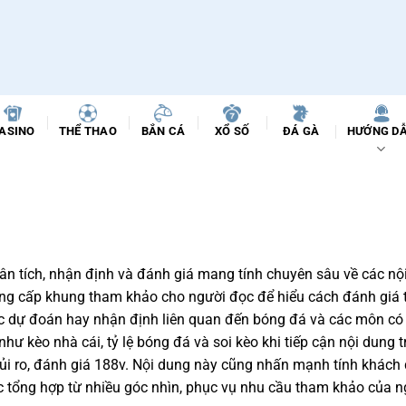
ASINO
THỂ THAO
BẮN CÁ
XỔ SỐ
ĐÁ GÀ
HƯỚNG DÂ
ân tích, nhận định và đánh giá mang tính chuyên sâu về các nộ
ung cấp khung tham khảo cho người đọc để hiểu cách đánh giá t
ác dự đoán hay nhận định liên quan đến bóng đá và các môn có 
ư kèo nhà cái, tỷ lệ bóng đá và soi kèo khi tiếp cận nội dung t
ủi ro, đánh giá 188v. Nội dung này cũng nhấn mạnh tính khách
ợc tổng hợp từ nhiều góc nhìn, phục vụ nhu cầu tham khảo của n