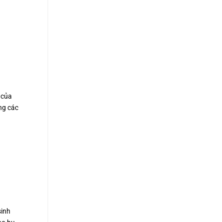
i của
ng các
sinh