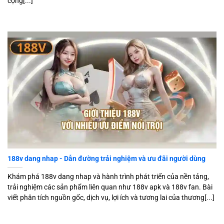
cộng[...]
188v dang nhap - Dẫn đường trải nghiệm và ưu đãi người dùng
Khám phá 188v dang nhap và hành trình phát triển của nền tảng,
trải nghiệm các sản phẩm liên quan như 188v apk và 188v fan. Bài
viết phân tích nguồn gốc, dịch vụ, lợi ích và tương lai của thương[...]