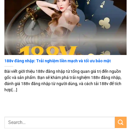
188v đăng nhập: Trải nghiệm liền mạch và tối ưu bảo mật
Bài viết giới thiệu 188v đăng nhập từ tổng quan giá trị đến nguồn
gốc và sản phẩm. Bạn sẽ khám phá trải nghiệm 188v đăng nhập,
đánh giá 188v đăng nhập từ người dùng, và cách tải 188v để tích
hợp[...]