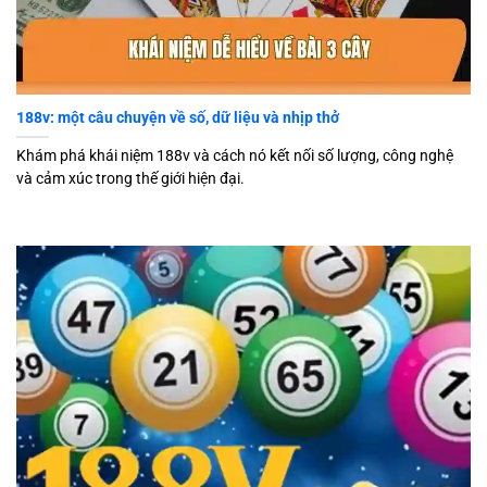
188v: một câu chuyện về số, dữ liệu và nhịp thở
Khám phá khái niệm 188v và cách nó kết nối số lượng, công nghệ
và cảm xúc trong thế giới hiện đại.