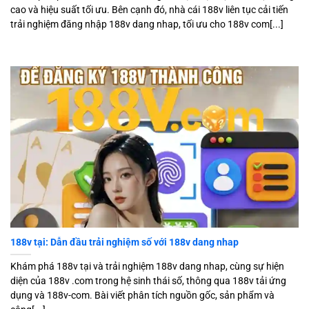
cao và hiệu suất tối ưu. Bên cạnh đó, nhà cái 188v liên tục cải tiến
trải nghiệm đăng nhập 188v dang nhap, tối ưu cho 188v com[...]
188v tại: Dẫn đầu trải nghiệm số với 188v dang nhap
Khám phá 188v tại và trải nghiệm 188v dang nhap, cùng sự hiện
diện của 188v .com trong hệ sinh thái số, thông qua 188v tải ứng
dụng và 188v-com. Bài viết phân tích nguồn gốc, sản phẩm và