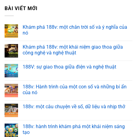
BÀI VIẾT MỚI
Khám phá 188v: một chân trời số và ý nghĩa của
nó
Khám phá 188v: một khái niệm giao thoa giữa
công nghệ và nghệ thuật
188V: sự giao thoa giữa điện và nghệ thuật
188v: Hành trình của một con số và những bí ẩn
của nó
188v: một câu chuyện về số, dữ liệu và nhịp thở
188v: hành trình khám phá một khái niệm sáng
tạo