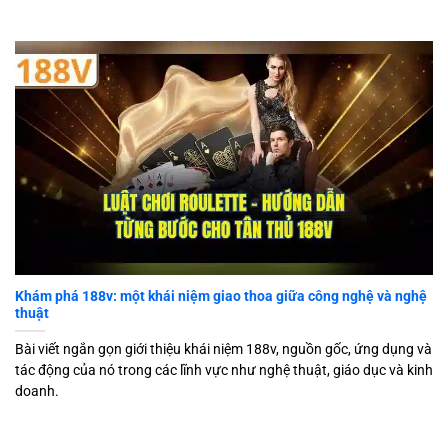
Khám phá 188v: một khái niệm giao thoa giữa công nghệ và nghệ
thuật
Bài viết ngắn gọn giới thiệu khái niệm 188v, nguồn gốc, ứng dụng và
tác động của nó trong các lĩnh vực như nghệ thuật, giáo dục và kinh
doanh.