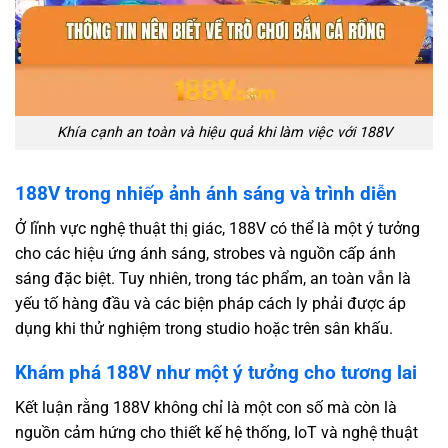
Khía cạnh an toàn và hiệu quả khi làm việc với 188V
188V trong nhiếp ảnh ánh sáng và trình diễn
Ở lĩnh vực nghệ thuật thị giác, 188V có thể là một ý tưởng
cho các hiệu ứng ánh sáng, strobes và nguồn cấp ánh
sáng đặc biệt. Tuy nhiên, trong tác phẩm, an toàn vẫn là
yếu tố hàng đầu và các biện pháp cách ly phải được áp
dụng khi thử nghiệm trong studio hoặc trên sân khấu.
Khám phá 188V như một ý tưởng cho tương lai
Kết luận rằng 188V không chỉ là một con số mà còn là
nguồn cảm hứng cho thiết kế hệ thống, IoT và nghệ thuật