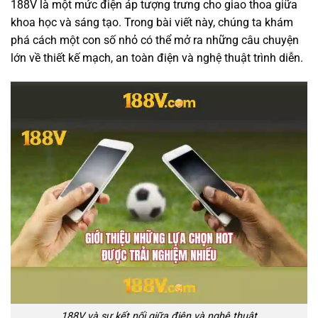
188V là một mức điện áp tượng trưng cho giao thoa giữa
khoa học và sáng tạo. Trong bài viết này, chúng ta khám
phá cách một con số nhỏ có thể mở ra những câu chuyện
lớn về thiết kế mạch, an toàn điện và nghệ thuật trình diễn.
188V và sự kết nối giữa điện và nghệ thuật