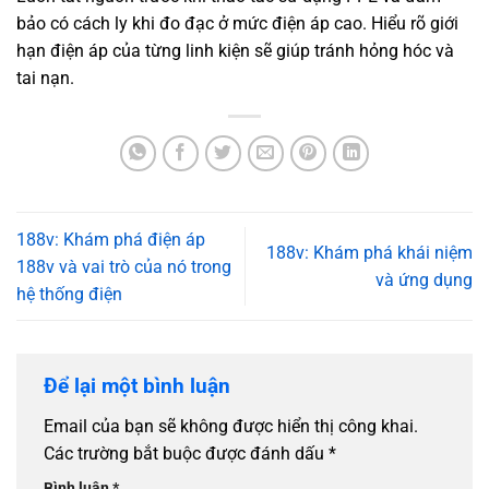
bảo có cách ly khi đo đạc ở mức điện áp cao. Hiểu rõ giới
hạn điện áp của từng linh kiện sẽ giúp tránh hỏng hóc và
tai nạn.
188v: Khám phá điện áp
188v: Khám phá khái niệm
188v và vai trò của nó trong
và ứng dụng
hệ thống điện
Để lại một bình luận
Email của bạn sẽ không được hiển thị công khai.
Các trường bắt buộc được đánh dấu
*
Bình luận
*