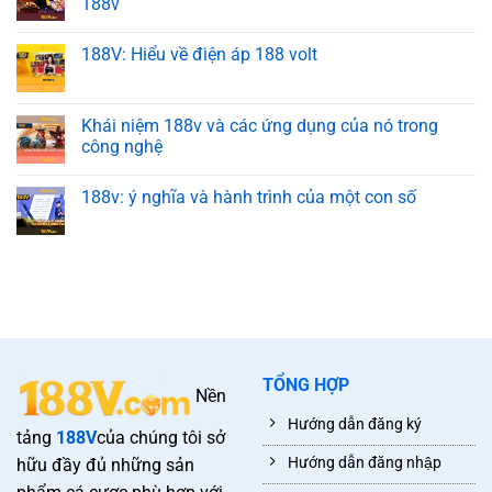
188v
188V: Hiểu về điện áp 188 volt
Khái niệm 188v và các ứng dụng của nó trong
công nghệ
188v: ý nghĩa và hành trình của một con số
TỔNG HỢP
Nền
Hướng dẫn đăng ký
tảng
188V
của chúng tôi sở
Hướng dẫn đăng nhập
hữu đầy đủ những sản