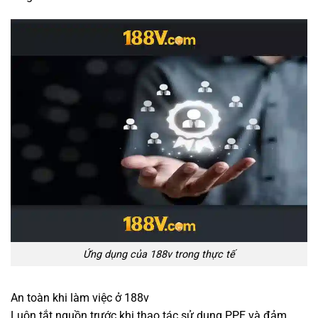
Ứng dụng của 188v trong thực tế
An toàn khi làm việc ở 188v
Luôn tắt nguồn trước khi thao tác sử dụng PPE và đảm