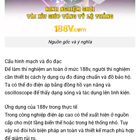
Nguồn gốc và ý nghĩa
Cấu hình mạch và đo đạc
Để làm thí nghiệm an toàn ở mức 188v, người thí nghiệm
cần thiết bị cách ly dụng cụ đo đúng chuẩn và đồ bảo hộ.
Ta có thể đo điện áp bằng đồng hồ vạn năng và
oscilloscope để thấy dạng sóng và tác dụng lên linh kiện.
Ứng dụng của 188v trong thực tế
Trong công nghiệp điện áp cao có thể xuất hiện ở nguồn
cấp cho một tầng biến thế hoặc trong hệ thống nhỏ. Tuy
vậy nó đòi hỏi biện pháp an toàn và thiết kế mạch phù hợp
để giảm rủi ro.