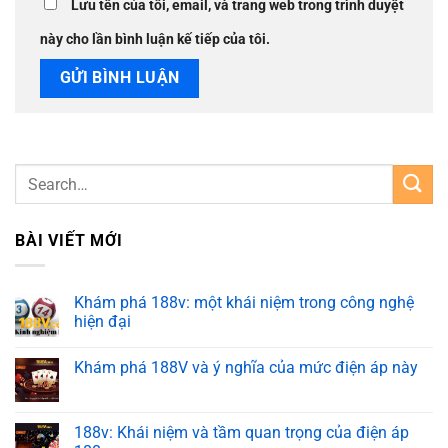
Lưu tên của tôi, email, và trang web trong trình duyệt
này cho lần bình luận kế tiếp của tôi.
BÀI VIẾT MỚI
Khám phá 188v: một khái niệm trong công nghệ
hiện đại
Khám phá 188V và ý nghĩa của mức điện áp này
188v: Khái niệm và tầm quan trọng của điện áp