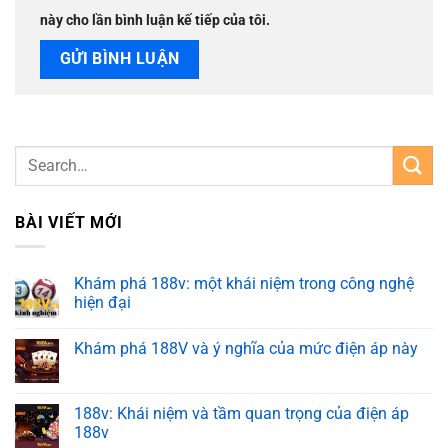
này cho lần bình luận kế tiếp của tôi.
BÀI VIẾT MỚI
Khám phá 188v: một khái niệm trong công nghệ
hiện đại
Khám phá 188V và ý nghĩa của mức điện áp này
188v: Khái niệm và tầm quan trọng của điện áp
188v