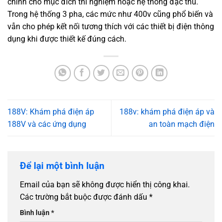
chỉnh cho mục đích thí nghiệm hoặc hệ thống đặc thù.
Trong hệ thống 3 pha, các mức như 400v cũng phổ biến và
vẫn cho phép kết nối tương thích với các thiết bị điện thông
dụng khi được thiết kế đúng cách.
188V: Khám phá điện áp
188v: khám phá điện áp và
188V và các ứng dụng
an toàn mạch điện
Để lại một bình luận
Email của bạn sẽ không được hiển thị công khai.
Các trường bắt buộc được đánh dấu
*
Bình luận
*