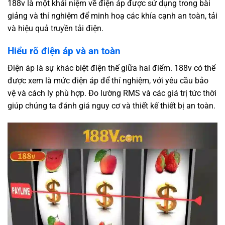
188v là một khái niệm về điện áp được sử dụng trong bài
giảng và thí nghiệm để minh hoạ các khía cạnh an toàn, tải
và hiệu quả truyền tải điện.
Hiểu rõ điện áp và an toàn
Điện áp là sự khác biệt điện thế giữa hai điểm. 188v có thể
được xem là mức điện áp để thí nghiệm, với yêu cầu bảo
vệ và cách ly phù hợp. Đo lường RMS và các giá trị tức thời
giúp chúng ta đánh giá nguy cơ và thiết kế thiết bị an toàn.