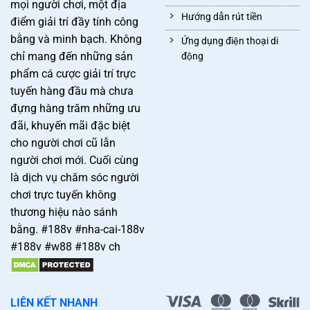
mọi người chơi, một địa
Hướng dẫn rút tiền
điểm giải trí đầy tính công
bằng và minh bạch. Không
Ứng dụng điện thoại di
chỉ mang đến những sản
động
phẩm cá cược giải trí trực
tuyến hàng đầu mà chưa
đựng hàng trăm những ưu
đãi, khuyến mãi đặc biệt
cho người chơi cũ lẫn
người chơi mới. Cuối cùng
là dịch vụ chăm sóc người
chơi trực tuyến không
thương hiệu nào sánh
bằng. #188v #nha-cai-188v
#188v #w88 #188v ch
LIÊN KẾT NHANH