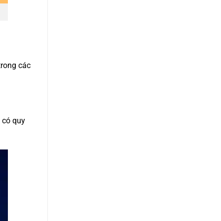
trong các
i có quy