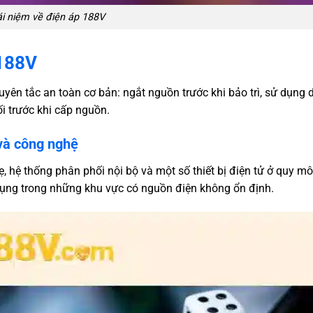
i niệm về điện áp 188V
 188V
uyên tắc an toàn cơ bản: ngắt nguồn trước khi bảo trì, sử dụng
i trước khi cấp nguồn.
và công nghệ
hệ thống phân phối nội bộ và một số thiết bị điện tử ở quy m
n dụng trong những khu vực có nguồn điện không ổn định.