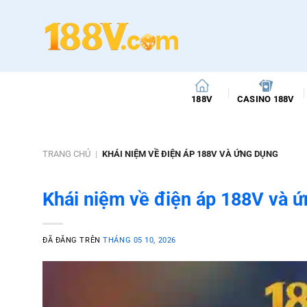
Chuyển
đến
nội
dung
188V
CASINO 188V
TRANG CHỦ
|
KHÁI NIỆM VỀ ĐIỆN ÁP 188V VÀ ỨNG DỤNG
Khái niệm về điện áp 188V và 
ĐÃ ĐĂNG TRÊN
THÁNG 05 10, 2026