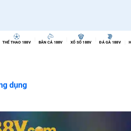
THỂ THAO 188V
BẮN CÁ 188V
XỔ SỐ 188V
ĐÁ GÀ 188V
H
ứng dụng