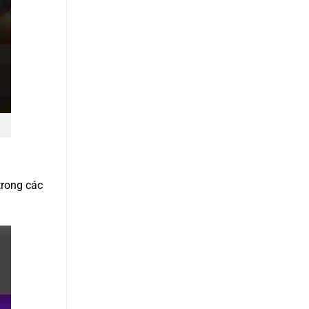
trong các