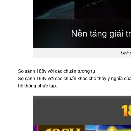
Lịch 
So sánh 188v với các chuẩn tương tự
So sánh 188v với các chuẩn khác cho thấy ý nghĩa của n
hệ thống phức tạp.