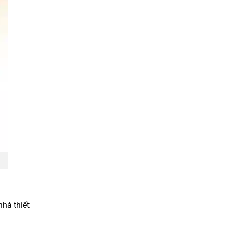
nhà thiết