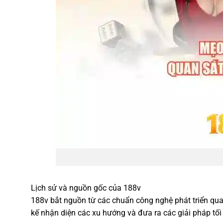
Lịch sử và nguồn gốc của 188v
188v bắt nguồn từ các chuẩn công nghệ phát triển qua 
kế nhận diện các xu hướng và đưa ra các giải pháp tối