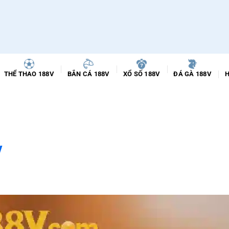
THỂ THAO 188V
BẮN CÁ 188V
XỔ SỐ 188V
ĐÁ GÀ 188V
H
v