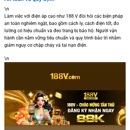
\n
Làm việc với điện áp cao như 188 V đòi hỏi các biện pháp
an toàn nghiêm ngặt, bao gồm cách ly, cách điện tốt, đo
lường có hiệu chuẩn và đeo trang bị bảo hộ. Người vận
hành cần nắm vững tiêu chuẩn và quy trình bảo trì nhằm
giảm nguy cơ chập cháy và tai nạn điện.
\n