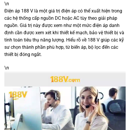
\n
Điện áp 188 V là một giá trị điện áp có thể xuất hiện trong
các hệ thống cấp nguồn DC hoặc AC tùy theo giải pháp
nguồn. Giá trị này được xem như một mức điện áp danh
định cần được xem xét khi thiết kế mạch, bảo vệ thiết bị và
tính toán tiêu thụ năng lượng. Hiểu rõ về 188 V giúp các kỹ
sư chọn thành phần phù hợp, từ biến áp, bộ lọc đến các
thiết bị đóng ngắt.
\n