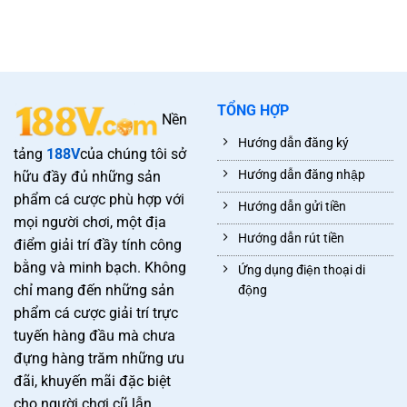
TỔNG HỢP
Nền
Hướng dẫn đăng ký
tảng
188V
của chúng tôi sở
Hướng dẫn đăng nhập
hữu đầy đủ những sản
phẩm cá cược phù hợp với
Hướng dẫn gửi tiền
mọi người chơi, một địa
Hướng dẫn rút tiền
điểm giải trí đầy tính công
bằng và minh bạch. Không
Ứng dụng điện thoại di
chỉ mang đến những sản
động
phẩm cá cược giải trí trực
tuyến hàng đầu mà chưa
đựng hàng trăm những ưu
đãi, khuyến mãi đặc biệt
cho người chơi cũ lẫn