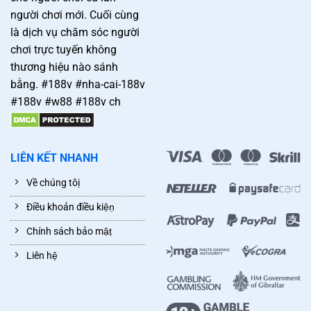
người chơi mới. Cuối cùng
là dịch vụ chăm sóc người
chơi trực tuyến không
thương hiệu nào sánh
bằng. #188v #nha-cai-188v
#188v #w88 #188v ch
LIÊN KẾT NHANH
Về chúng tôị
Điều khoản điều kiệṇ
Chính sách bảo mậṭ
Liên hệ̣