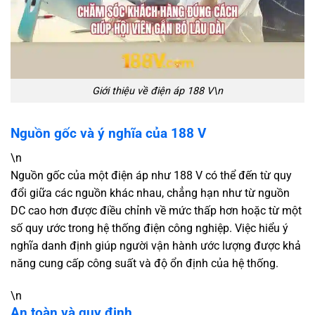
Giới thiệu về điện áp 188 V\n
Nguồn gốc và ý nghĩa của 188 V
\n
Nguồn gốc của một điện áp như 188 V có thể đến từ quy
đổi giữa các nguồn khác nhau, chẳng hạn như từ nguồn
DC cao hơn được điều chỉnh về mức thấp hơn hoặc từ một
số quy ước trong hệ thống điện công nghiệp. Việc hiểu ý
nghĩa danh định giúp người vận hành ước lượng được khả
năng cung cấp công suất và độ ổn định của hệ thống.
\n
An toàn và quy định