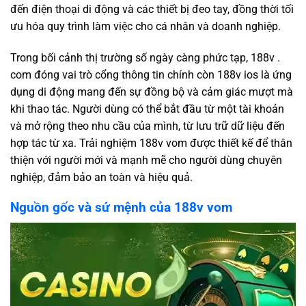
đến điện thoại di động và các thiết bị đeo tay, đồng thời tối
ưu hóa quy trình làm việc cho cá nhân và doanh nghiệp.
Trong bối cảnh thị trường số ngày càng phức tạp, 188v .
com đóng vai trò cổng thông tin chính còn 188v ios là ứng
dụng di động mang đến sự đồng bộ và cảm giác mượt mà
khi thao tác. Người dùng có thể bắt đầu từ một tài khoản
và mở rộng theo nhu cầu của mình, từ lưu trữ dữ liệu đến
hợp tác từ xa. Trải nghiệm 188v vom được thiết kế để thân
thiện với người mới và mạnh mẽ cho người dùng chuyên
nghiệp, đảm bảo an toàn và hiệu quả.
Nguồn gốc và sứ mệnh của 188v vom