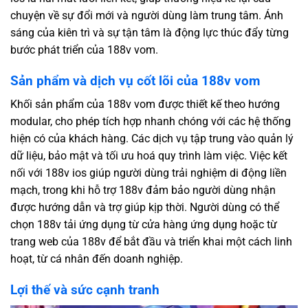
chuyện về sự đổi mới và người dùng làm trung tâm. Ánh
sáng của kiên trì và sự tận tâm là động lực thúc đẩy từng
bước phát triển của 188v vom.
Sản phẩm và dịch vụ cốt lõi của 188v vom
Khối sản phẩm của 188v vom được thiết kế theo hướng
modular, cho phép tích hợp nhanh chóng với các hệ thống
hiện có của khách hàng. Các dịch vụ tập trung vào quản lý
dữ liệu, bảo mật và tối ưu hoá quy trình làm việc. Việc kết
nối với 188v ios giúp người dùng trải nghiệm di động liền
mạch, trong khi hỗ trợ 188v đảm bảo người dùng nhận
được hướng dẫn và trợ giúp kịp thời. Người dùng có thể
chọn 188v tải ứng dụng từ cửa hàng ứng dụng hoặc từ
trang web của 188v để bắt đầu và triển khai một cách linh
hoạt, từ cá nhân đến doanh nghiệp.
Lợi thế và sức cạnh tranh