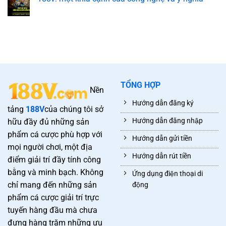
TỔNG HỢP
Nền
Hướng dẫn đăng ký
tảng
188V
của chúng tôi sở
Hướng dẫn đăng nhập
hữu đầy đủ những sản
phẩm cá cược phù hợp với
Hướng dẫn gửi tiền
mọi người chơi, một địa
Hướng dẫn rút tiền
điểm giải trí đầy tính công
bằng và minh bạch. Không
Ứng dụng điện thoại di
chỉ mang đến những sản
động
phẩm cá cược giải trí trực
tuyến hàng đầu mà chưa
đựng hàng trăm những ưu