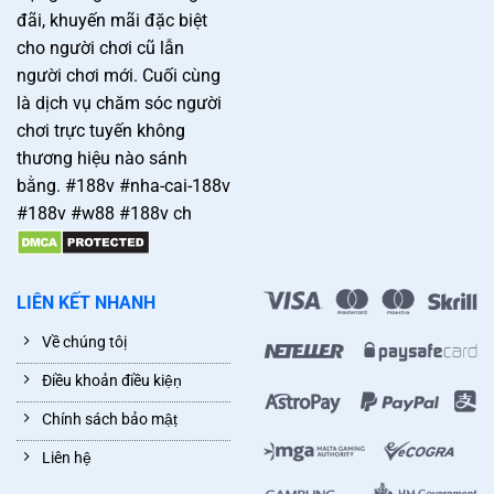
đãi, khuyến mãi đặc biệt
cho người chơi cũ lẫn
người chơi mới. Cuối cùng
là dịch vụ chăm sóc người
chơi trực tuyến không
thương hiệu nào sánh
bằng. #188v #nha-cai-188v
#188v #w88 #188v ch
LIÊN KẾT NHANH
Về chúng tôị
Điều khoản điều kiệṇ
Chính sách bảo mậṭ
Liên hệ̣