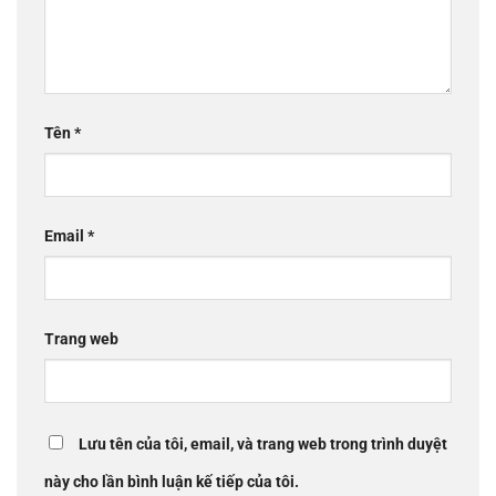
Tên
*
Email
*
Trang web
Lưu tên của tôi, email, và trang web trong trình duyệt
này cho lần bình luận kế tiếp của tôi.