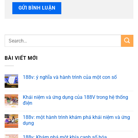
BÀI VIẾT MỚI
188v: ý nghĩa và hành trình của một con số
Khái niệm và ứng dụng của 188V trong hệ thống
điện
188v: một hành trình khám phá khái niệm và ứng
dụng
188v: Khám phá một khía cạnh số hóa