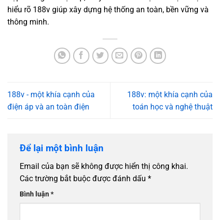
hiểu rõ 188v giúp xây dựng hệ thống an toàn, bền vững và
thông minh.
188v - một khía cạnh của
188v: một khía cạnh của
điện áp và an toàn điện
toán học và nghệ thuật
Để lại một bình luận
Email của bạn sẽ không được hiển thị công khai.
Các trường bắt buộc được đánh dấu
*
Bình luận
*