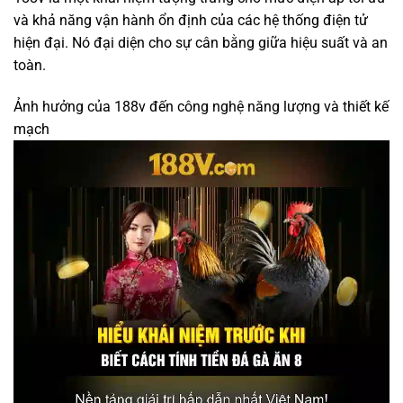
và khả năng vận hành ổn định của các hệ thống điện tử
hiện đại. Nó đại diện cho sự cân bằng giữa hiệu suất và an
toàn.
Ảnh hưởng của 188v đến công nghệ năng lượng và thiết kế
mạch