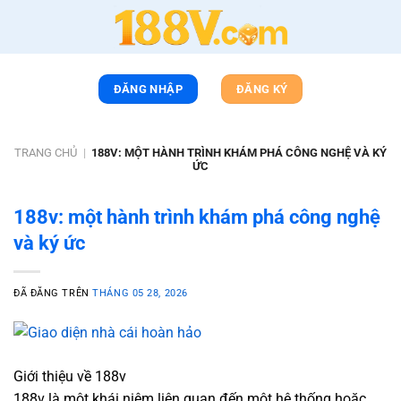
Chuyển
đến
nội
dung
ĐĂNG NHẬP
ĐĂNG KÝ
TRANG CHỦ
|
188V: MỘT HÀNH TRÌNH KHÁM PHÁ CÔNG NGHỆ VÀ KÝ
ỨC
188v: một hành trình khám phá công nghệ
và ký ức
ĐÃ ĐĂNG TRÊN
THÁNG 05 28, 2026
Giới thiệu về 188v
188v là một khái niệm liên quan đến một hệ thống hoặc