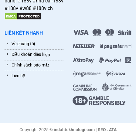
bằng. #188v #nha-cai-188v
#188v #w88 #188v ch
LIÊN KẾT NHANH
Về chúng tôị
Điều khoản điều kiệṇ
Chính sách bảo mậṭ
Liên hệ̣
Copyright 2025 ©
indahtekhnologi.com | SEO : ATA