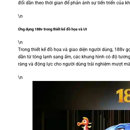
đổi dần theo thời gian để phản ánh sự tiến triển của k
\n
Ứng dụng 188v trong thiết kế đồ họa và UI
\n
Trong thiết kế đồ họa và giao diện người dùng, 188v g
dần từ tông lạnh sang ấm, các khung hình có độ tương
ràng và động lực cho người dùng trải nghiệm mượt mà
\n