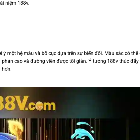
hái niệm 188v.
ợi ý một hệ màu và bố cục dựa trên sự biến đổi. Màu sắc có thể
 phản cao và đường viền được tối giản. Ý tưởng 188v thúc đẩy 
 hơn.