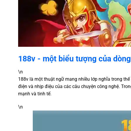
188v - một biểu tượng của dòng
\n
188v là một thuật ngữ mang nhiều lớp nghĩa trong thế g
điện và nhịp điệu của các câu chuyện công nghệ. Tron
mạnh và tinh tế.
\n