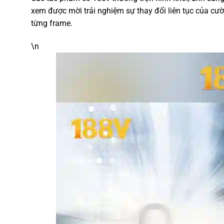
xem được mời trải nghiệm sự thay đổi liên tục của c
từng frame.
\n