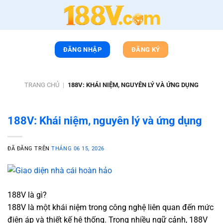
Chuyển
đến
nội
dung
ĐĂNG NHẬP
ĐĂNG KÝ
TRANG CHỦ
|
188V: KHÁI NIỆM, NGUYÊN LÝ VÀ ỨNG DỤNG
188V: Khái niệm, nguyên lý và ứng dụng
ĐÃ ĐĂNG TRÊN
THÁNG 06 15, 2026
188V là gì?
188V là một khái niệm trong công nghệ liên quan đến mức
điện áp và thiết kế hệ thống. Trong nhiều ngữ cảnh, 188V