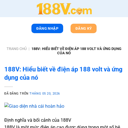
Chuyển
đến
nội
dung
ĐĂNG NHẬP
ĐĂNG KÝ
TRANG CHỦ
|
188V: HIỂU BIẾT VỀ ĐIỆN ÁP 188 VOLT VÀ ỨNG DỤNG
CỦA NÓ
188V: Hiểu biết về điện áp 188 volt và ứng
dụng của nó
ĐÃ ĐĂNG TRÊN
THÁNG 05 20, 2026
Định nghĩa và bối cảnh của 188V
188V là một mức điện áp cao được dùng trong một số hệ