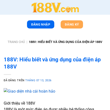
Chuyển
đến
nội
dung
ĐĂNG NHẬP
ĐĂNG KÝ
TRANG CHỦ
|
188V: HIỂU BIẾT VÀ ỨNG DỤNG CỦA ĐIỆN ÁP 188V
188V: Hiểu biết và ứng dụng của điện áp
188V
ĐÃ ĐĂNG TRÊN
THÁNG 07 13, 2026
Giới thiệu về 188V
188V là một mức điện áp được nhiều hệ thống công