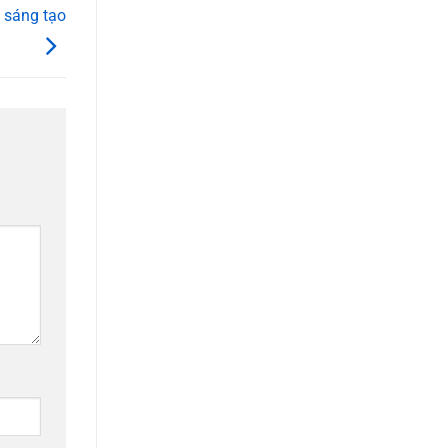
 sáng tạo