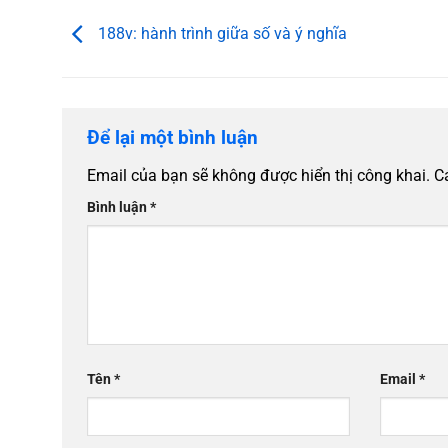
188v: hành trình giữa số và ý nghĩa
Để lại một bình luận
Email của bạn sẽ không được hiển thị công khai.
C
Bình luận
*
Tên
*
Email
*