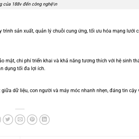
g của 188v đến công nghệ\n
y trình sản xuất, quản lý chuỗi cung ứng, tối ưu hóa mạng lưới 
mật, chi phí triển khai và khả năng tương thích với hệ sinh thá
 dụng tối đa lợi ích.
 giữa dữ liệu, con người và máy móc nhanh nhẹn, đáng tin cậy