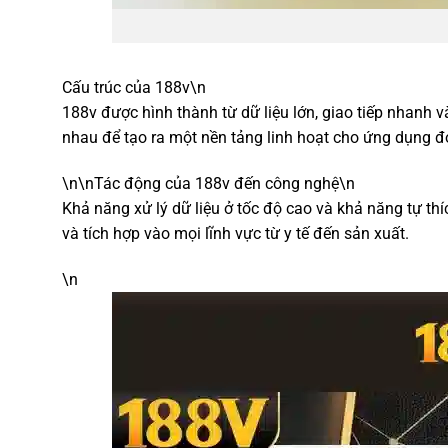
Cấu trúc của 188v
\n
188v được hình thành từ dữ liệu lớn, giao tiếp nhanh v
nhau để tạo ra một nền tảng linh hoạt cho ứng dụng đ
\n\n
Tác động của 188v đến công nghệ
\n
Khả năng xử lý dữ liệu ở tốc độ cao và khả năng tự th
và tích hợp vào mọi lĩnh vực từ y tế đến sản xuất.
\n